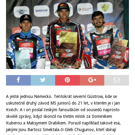
A ještě jednou Německo. Tentokrát severní Güstrow, kde se
uskutečnil druhý závod MS juniorů do 21 let, v kterém je i Jan
Kvěch. A i on poslal českým fanouškům od sousedů naprosto
skvělé zprávy, když skončil na třetím místě za Dominikem
Kuberou a Maksymem Drabikem. Porazil například takové esa,
jakými jsou Bartosz Smektala či Gleb Chugunov, kteří sbírají