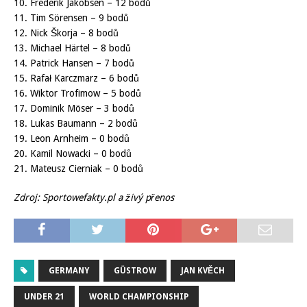
10. Frederik Jakobsen – 12 bodů
11. Tim Sörensen – 9 bodů
12. Nick Škorja – 8 bodů
13. Michael Härtel – 8 bodů
14. Patrick Hansen – 7 bodů
15. Rafał Karczmarz – 6 bodů
16. Wiktor Trofimow – 5 bodů
17. Dominik Möser – 3 bodů
18. Lukas Baumann – 2 bodů
19. Leon Arnheim – 0 bodů
20. Kamil Nowacki – 0 bodů
21. Mateusz Cierniak – 0 bodů
Zdroj: Sportowefakty.pl a živý přenos
GERMANY
GÜSTROW
JAN KVĚCH
UNDER 21
WORLD CHAMPIONSHIP