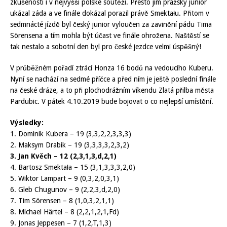
zkušenosti i v nejvyšší polské soutěži. Přesto jim pražský junior
ukázal záda a ve finále dokázal porazil právě Smektału. Přitom v
sedmnácté jízdě byl český junior vyloučen za zavinění pádu Tima
Sörensena a tím mohla být účast ve finále ohrožena. Naštěstí se
tak nestalo a sobotní den byl pro české jezdce velmi úspěšný!
V průběžném pořadí ztrácí Honza 16 bodů na vedoucího Kuberu.
Nyní se nachází na sedmé příčce a před ním je ještě poslední finále
na české dráze, a to při plochodrážním víkendu Zlatá přilba města
Pardubic. V pátek 4.10.2019 bude bojovat o co nejlepší umístění.
Výsledky:
1. Dominik Kubera – 19 (3,3,2,2,3,3,3)
2. Maksym Drabik – 19 (3,3,3,3,2,3,2)
3. Jan Kvěch – 12 (2,3,1,3,d,2,1)
4. Bartosz Smektała – 15 (3,1,3,3,3,2,0)
5. Wiktor Lampart – 9 (0,3,2,0,3,1)
6. Gleb Chugunov – 9 (2,2,3,d,2,0)
7. Tim Sörensen – 8 (1,0,3,2,1,1)
8. Michael Härtel – 8 (2,2,1,2,1,Fd)
9. Jonas Jeppesen – 7 (1,2,T,1,3)