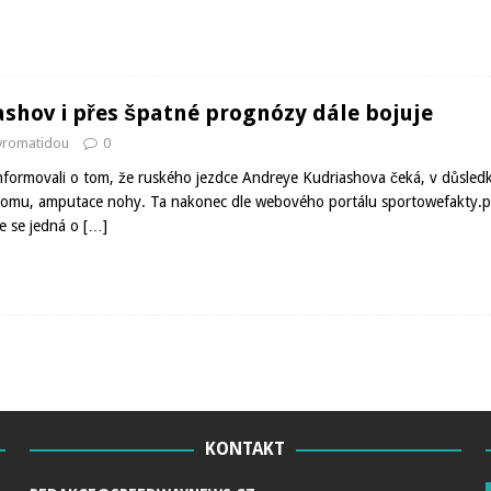
shov i přes špatné prognózy dále bojuje
avromatidou
0
nformovali o tom, že ruského jezdce Andreye Kudriashova čeká, v důsled
inomu, amputace nohy. Ta nakonec dle webového portálu sportowefakty.pl
e se jedná o
[…]
KONTAKT