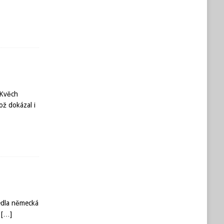
 Kvěch
ož dokázal i
vedla německá
í
[…]