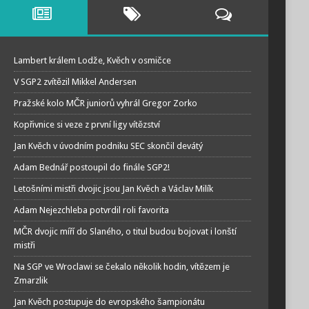
Lambert králem Lodže, Kvěch v osmičce
V SGP2 zvítězil Mikkel Andersen
Pražské kolo MČR juniorů vyhrál Gregor Zorko
Kopřivnice si veze z první ligy vítězství
Jan Kvěch v úvodním podniku SEC skončil devátý
Adam Bednář postoupil do finále SGP2!
Letošními mistři dvojic jsou Jan Kvěch a Václav Milík
Adam Nejezchleba potvrdil roli favorita
MČR dvojic míří do Slaného, o titul budou bojovat i lonští
mistři
Na SGP ve Wroclawi se čekalo několik hodin, vítězem je
Zmarzlik
Jan Kvěch postupuje do evropského šampionátu