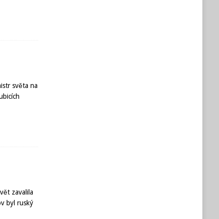
istr světa na
ubicích
vět zavalila
v byl ruský