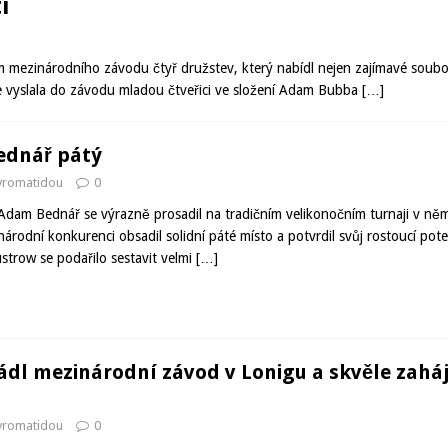
í
mezinárodního závodu čtyř družstev, který nabídl nejen zajímavé souboje
e vyslala do závodu mladou čtveřici ve složení Adam Bubba
[…]
ednář pátý
avromatidou
0
Adam Bednář se výrazně prosadil na tradičním velikonočním turnaji v n
árodní konkurenci obsadil solidní páté místo a potvrdil svůj rostoucí pote
trow se podařilo sestavit velmi
[…]
ádl mezinárodní závod v Lonigu a skvěle zaháj
avromatidou
0