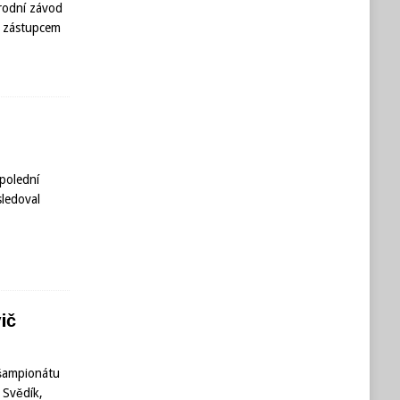
rodní závod
ým zástupcem
polední
sledoval
ič
 šampionátu
 Svědík,