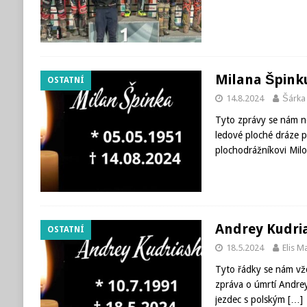
Milana Špink
OSTATNÍ
14.8.2024
Šárka
Tyto zprávy se nám ne
ledové ploché dráze p
plochodrážníkovi Mil
Andrey Kudria
OSTATNÍ
18.5.2024
Elis 
Tyto řádky se nám vždy
zpráva o úmrtí Andrey
jezdec s polským
[…]