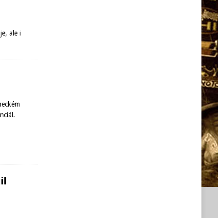
, ale i
ěmeckém
nciál.
il