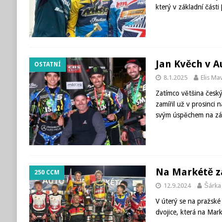
který v základní části
Jan Kvěch v Au
OSTATNÍ
8.1.2025
Elis M
Zatímco většina česk
zamířil už v prosinci
svým úspěchem na z
Na Markétě z
250 CCM
12.9.2024
Šárka
V úterý se na pražské
dvojice, která na Mark