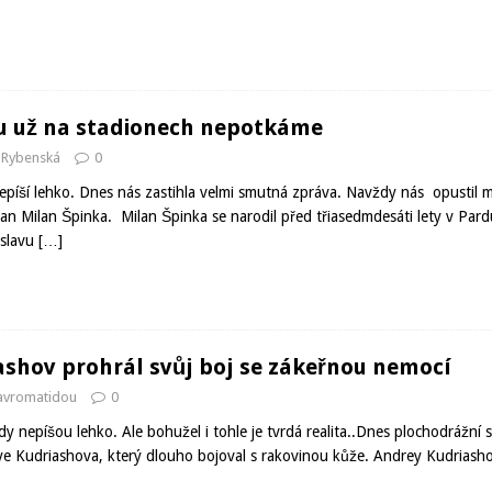
u už na stadionech nepotkáme
 Rybenská
0
píší lehko. Dnes nás zastihla velmi smutná zpráva. Navždy nás opustil m
an Milan Špinka. Milan Špinka se narodil před třiasedmdesáti lety v Pard
oslavu
[…]
shov prohrál svůj boj se zákeřnou nemocí
Mavromatidou
0
 nepíšou lehko. Ale bohužel i tohle je tvrdá realita..Dnes plochodrážní s
e Kudriashova, který dlouho bojoval s rakovinou kůže. Andrey Kudriasho