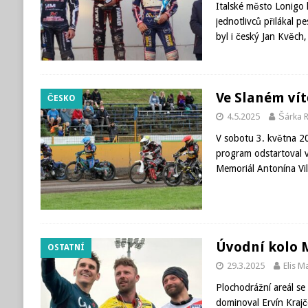
Italské město Lonigo 
jednotlivců přilákal 
byl i český Jan Kvěch
Ve Slaném ví
ČESKO
4.5.2025
Šárka 
V sobotu 3. května 2
program odstartoval v
Memoriál Antonína Vi
Úvodní kolo M
OSTATNÍ
29.3.2025
Elis 
Plochodrážní areál se
dominoval Ervín Krajč