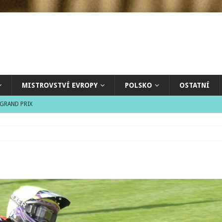
MISTROVSTVÍ EVROPY
POLSKO
OSTATNÍ
GRAND PRIX
 Gregor Zorko
ČESKO
mičce
GRAND PRIX