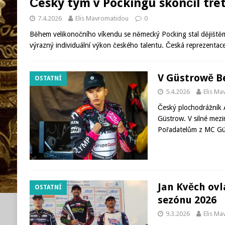
Český tým v Pockingu skončil třet
7.4.2026
Elis Mavromatidou
0
Během velikonočního víkendu se německý Pocking stal dějištěm 
výrazný individuální výkon českého talentu. Česká reprezentac
V Güstrowě B
OSTATNÍ
5.4.2026
Elis M
Český plochodrážník 
Güstrow. V silné mezin
Pořadatelům z MC Güs
Jan Kvěch ovl
OSTATNÍ
sezónu 2026
9.3.2026
Elis M