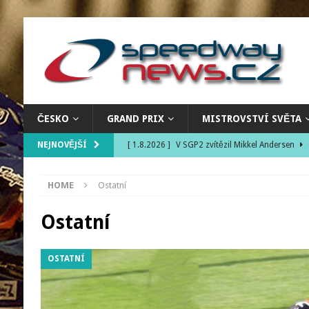
ČESKO
GRAND PRIX
MISTROVSTVÍ SVĚTA
NEJNOVĚJŠÍ
[ 1.8.2026 ]
V SGP2 zvítězil Mikkel Andersen
[ 22.7.2026 ]
Pražské kolo MČR juniorů vyhrál
HOME
Ostatní
[ 1.8.2026 ]
Lambert králem Lodže, Kvěch v os
Ostatní
OSTATNÍ