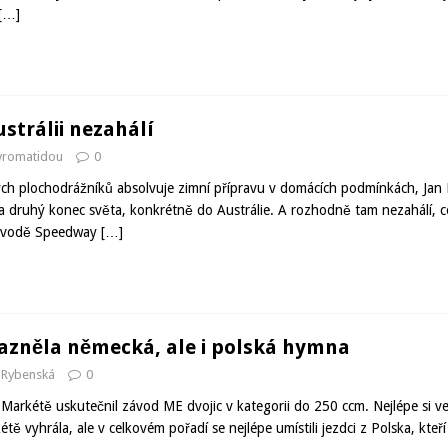
[…]
strálii nezahálí
avromatidou
0
ých plochodrážníků absolvuje zimní přípravu v domácích podmínkách, Jan
 na druhý konec světa, konkrétně do Austrálie. A rozhodně tam nezahálí, c
ávodě Speedway
[…]
azněla německá, ale i polská hymna
 Rybenská
0
 Markétě uskutečnil závod ME dvojic v kategorii do 250 ccm. Nejlépe si 
étě vyhrála, ale v celkovém pořadí se nejlépe umístili jezdci z Polska, kteř