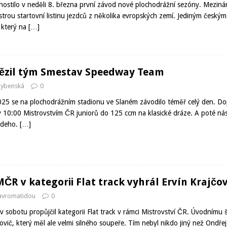
hostilo v neděli 8. března první závod nové plochodrážní sezóny. Meziná
pestrou startovní listinu jezdců z několika evropských zemí. Jediným česk
, který na
[…]
tězil tým Smestav Speedway Team
Rybenská
0
025 se na plochodrážním stadionu ve Slaném závodilo téměř celý den. Do
 10:00 Mistrovstvím ČR juniorů do 125 ccm na klasické dráze. A poté ná
ldeho.
[…]
ČR v kategorii Flat track vyhrál Ervín Krajčov
Mavromatidou
0
 v sobotu propůjčil kategorii Flat track v rámci Mistrovství ČR. Úvodnímu
ovič, který měl ale velmi silného soupeře. Tím nebyl nikdo jiný než Ondřej