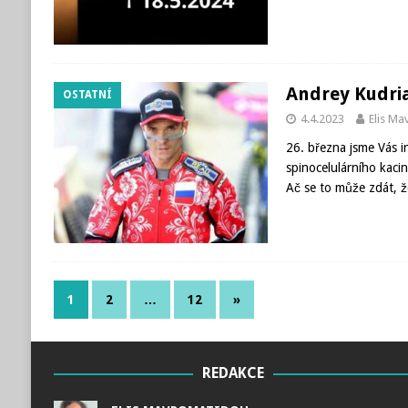
Andrey Kudria
OSTATNÍ
4.4.2023
Elis M
26. března jsme Vás i
spinocelulárního kac
Ač se to může zdát, ž
1
2
…
12
»
REDAKCE